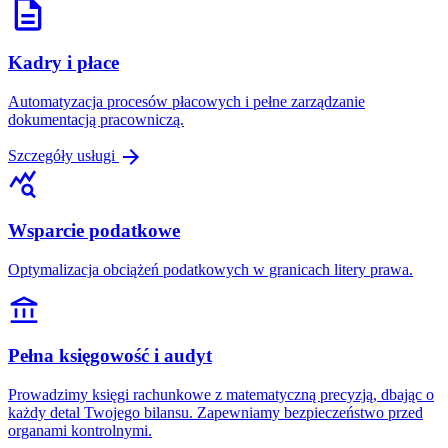
description
Kadry i płace
Automatyzacja procesów płacowych i pełne zarządzanie
dokumentacją pracowniczą.
arrow_forward
Szczegóły usługi
query_stats
Wsparcie podatkowe
Optymalizacja obciążeń podatkowych w granicach litery prawa.
account_balance
Pełna księgowość i audyt
Prowadzimy księgi rachunkowe z matematyczną precyzją, dbając o
każdy detal Twojego bilansu. Zapewniamy bezpieczeństwo przed
organami kontrolnymi.