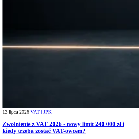
13 lipca 2026
VAT i JPK
Zwolnienie z VAT 2026 - nowy limit 240 000 zł i
kiedy trzeba zostać VAT-owcem?