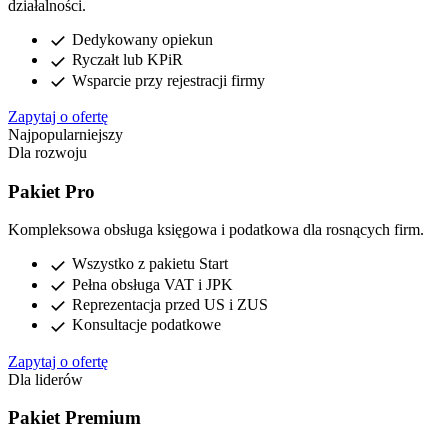
działalności.
check
Dedykowany opiekun
check
Ryczałt lub KPiR
check
Wsparcie przy rejestracji firmy
Zapytaj o ofertę
Najpopularniejszy
Dla rozwoju
Pakiet Pro
Kompleksowa obsługa księgowa i podatkowa dla rosnących firm.
check
Wszystko z pakietu Start
check
Pełna obsługa VAT i JPK
check
Reprezentacja przed US i ZUS
check
Konsultacje podatkowe
Zapytaj o ofertę
Dla liderów
Pakiet Premium