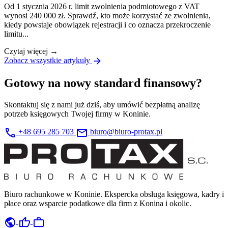
Od 1 stycznia 2026 r. limit zwolnienia podmiotowego z VAT
wynosi 240 000 zł. Sprawdź, kto może korzystać ze zwolnienia,
kiedy powstaje obowiązek rejestracji i co oznacza przekroczenie
limitu...
Czytaj więcej →
arrow_forward
Zobacz wszystkie artykuły
Gotowy na nowy standard finansowy?
Skontaktuj się z nami już dziś, aby umówić bezpłatną analizę
potrzeb księgowych Twojej firmy w Koninie.
call
mail
+48 695 285 703
biuro@biuro-protax.pl
Biuro rachunkowe w Koninie. Ekspercka obsługa księgowa, kadry i
płace oraz wsparcie podatkowe dla firm z Konina i okolic.
public
thumb_up
work