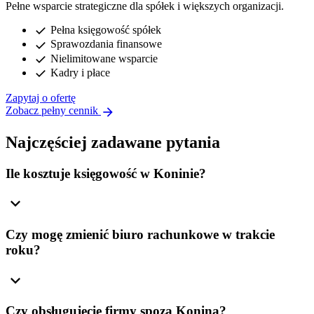
Pełne wsparcie strategiczne dla spółek i większych organizacji.
check
Pełna księgowość spółek
check
Sprawozdania finansowe
check
Nielimitowane wsparcie
check
Kadry i płace
Zapytaj o ofertę
arrow_forward
Zobacz pełny cennik
Najczęściej zadawane pytania
Ile kosztuje księgowość w Koninie?
expand_more
Czy mogę zmienić biuro rachunkowe w trakcie
roku?
expand_more
Czy obsługujecie firmy spoza Konina?