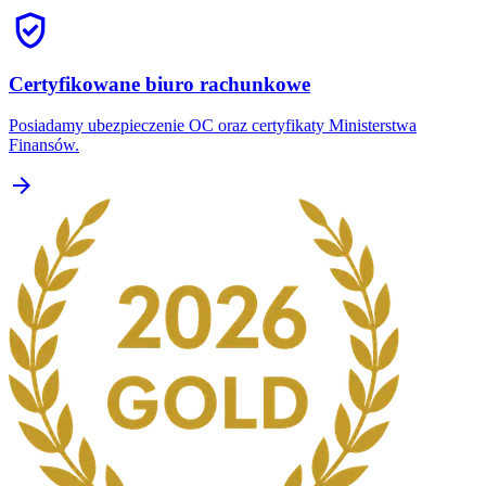
verified_user
Certyfikowane biuro rachunkowe
Posiadamy ubezpieczenie OC oraz certyfikaty Ministerstwa
Finansów.
arrow_forward