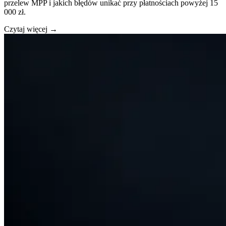
przelew MPP i jakich błędów unikać przy płatnościach powyżej 15
000 zł.
Czytaj więcej →