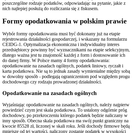
poszczególne rodzaje podatków, odpowiadając na pytanie, jakie z
nich najlepiej posłużą do rozliczania się z fiskusem.
Formy opodatkowania w polskim prawie
Wybór formy opodatkowania musi być dokonany już na etapie
rejestrowania działalności gospodarczej, i wskazany na formularzu
CEIDG-1. Optymalizacja ekonomiczna i indywidualny interes
przedsiębiorcy powinny być wyznacznikami na etapie selekcyjnym,
dlatego ważna jest tu znajomość każdej z form i dostosowanie ich
do danej firmy. W Polsce mamy 4 formy opodatkowania:
opodatkowanie na zasadach ogólnych, podatek liniowy, ryczałt i
karta podatkowa. Nie są to jednak zasady wymienialne między sobą
w dowolny sposób - podlegają ograniczeniom pod względem progu
dochodowego czy rodzaju prowadzonej działalności.
Opodatkowanie na zasadach ogólnych
Wyjaśniając opodatkowanie na zasadach ogólnych, należy najpierw
powiedzieć czym jest skala podatkowa. To ustalony odgórnie próg
dochodowy, po przekroczeniu którego podatek będzie naliczany w
inny sposób. Obecna skala podatkowa ma swój punkt graniczny na
kwocie 85528 zł, liczonej w skali roku. Jeśli dochody firmowe będą
mniejsze od tej wartości, naliczony zostanie podatek w wysokości