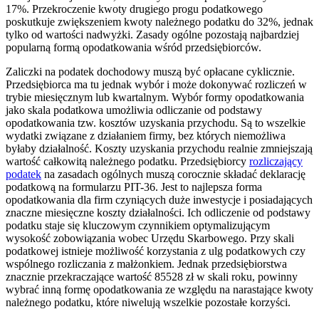
17%. Przekroczenie kwoty drugiego progu podatkowego
poskutkuje zwiększeniem kwoty należnego podatku do 32%, jednak
tylko od wartości nadwyżki. Zasady ogólne pozostają najbardziej
popularną formą opodatkowania wśród przedsiębiorców.
Zaliczki na podatek dochodowy muszą być opłacane cyklicznie.
Przedsiębiorca ma tu jednak wybór i może dokonywać rozliczeń w
trybie miesięcznym lub kwartalnym. Wybór formy opodatkowania
jako skala podatkowa umożliwia odliczanie od podstawy
opodatkowania tzw. kosztów uzyskania przychodu. Są to wszelkie
wydatki związane z działaniem firmy, bez których niemożliwa
byłaby działalność. Koszty uzyskania przychodu realnie zmniejszają
wartość całkowitą należnego podatku. Przedsiębiorcy
rozliczający
podatek
na zasadach ogólnych muszą corocznie składać deklarację
podatkową na formularzu PIT-36. Jest to najlepsza forma
opodatkowania dla firm czyniących duże inwestycje i posiadających
znaczne miesięczne koszty działalności. Ich odliczenie od podstawy
podatku staje się kluczowym czynnikiem optymalizującym
wysokość zobowiązania wobec Urzędu Skarbowego. Przy skali
podatkowej istnieje możliwość korzystania z ulg podatkowych czy
wspólnego rozliczania z małżonkiem. Jednak przedsiębiorstwa
znacznie przekraczające wartość 85528 zł w skali roku, powinny
wybrać inną formę opodatkowania ze względu na narastające kwoty
należnego podatku, które niwelują wszelkie pozostałe korzyści.