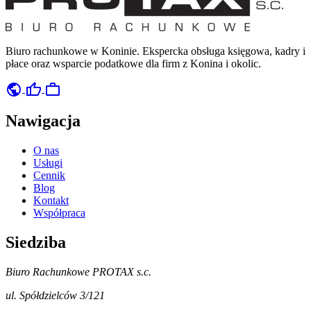
Biuro rachunkowe w Koninie. Ekspercka obsługa księgowa, kadry i
płace oraz wsparcie podatkowe dla firm z Konina i okolic.
public
thumb_up
work
Nawigacja
O nas
Usługi
Cennik
Blog
Kontakt
Współpraca
Siedziba
Biuro Rachunkowe PROTAX s.c.
ul. Spółdzielców 3/121