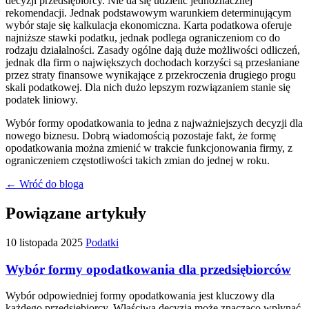
decyzji przedsiębiorcy. Nie da się udzielić jednoznacznej
rekomendacji. Jednak podstawowym warunkiem determinującym
wybór staje się kalkulacja ekonomiczna. Karta podatkowa oferuje
najniższe stawki podatku, jednak podlega ograniczeniom co do
rodzaju działalności. Zasady ogólne dają duże możliwości odliczeń,
jednak dla firm o największych dochodach korzyści są przesłaniane
przez straty finansowe wynikające z przekroczenia drugiego progu
skali podatkowej. Dla nich dużo lepszym rozwiązaniem stanie się
podatek liniowy.
Wybór formy opodatkowania to jedna z najważniejszych decyzji dla
nowego biznesu. Dobrą wiadomością pozostaje fakt, że formę
opodatkowania można zmienić w trakcie funkcjonowania firmy, z
ograniczeniem częstotliwości takich zmian do jednej w roku.
← Wróć do bloga
Powiązane artykuły
10 listopada 2025
Podatki
Wybór formy opodatkowania dla przedsiębiorców
Wybór odpowiedniej formy opodatkowania jest kluczowy dla
każdego przedsiębiorcy. Właściwa decyzja może znacząco wpłynąć